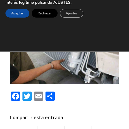
refrigerante, veremos algún charco bajo el vehículo.
interés legítimo pulsando
AJUSTES
.
Aceptar
Rechazar
Ajustes
Facebook
Twitter
Email
Compartir
Compartir esta entrada