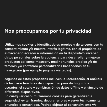
CITA TALLER
Nos preocupamos por tu privacidad
¿Cómo detectar fallos en el radiador?
Utilizamos cookies e identificadores propios y de terceros con tu
consentimiento y/o nuestro interés legítimo, con el propósito de
La función del radiador es evitar que se produzcan
almacenar o acceder a información en tu dispositivo, recabar
calentamientos en el motor y así este trabaje a la
datos personales sobre la audiencia para desarrollar y mejorar
temperatura óptima para su buen funcionamiento.
productos así como mostrar y medir anuncios propios y/o de
terceros y/o contenido personalizados basándonos en tu
Por lo tanto el buen funcionamiento del radiador es
navegación (por ejemplo páginas visitadas).
clave y la detección de averías en este componente es
Algunos de estos propósitos incluyen la localización, el análisis
relativamente fácil ya que con lo podemos detectar
de las características del dispositivo para distinguir los
con la señalización en el cuadro de un testigo luminoso
usuarios, el cotejo y combinación de datos offline y el vínculo de
diferentes dispositivos.
o una aguja de temperatura del motor.
En cualquier caso utilizaremos cookies para garantizar la
seguridad, evitar fraudes, depurar errores y servir técnicamente
Y si el fallo proviene de una fuga del líquido
anuncios o contenidos. Podrás objetar al consentimiento y/o